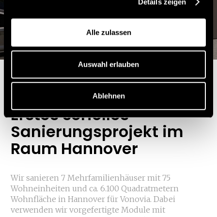
Details zeigen
Wohnhausanlage
Hannover
Alle zulassen
Auswahl erlauben
Ablehnen
Erstes serielles
Sanierungsprojekt im
Raum Hannover
Wir sanieren 7 Mehrfamilienhäuser mit 75
Wohneinheiten und ca. 6.100 Quadratmetern
Wohnfläche in Hannover für Vonovia. Dabei
verwenden wir vorgefertigte Module mit