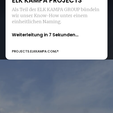
ELK KAMPA PROJECTS
Als Teil der ELK KAMPA GROUP bündeln
wir unser Know-How unter einem
einheitlichen Naming.
Weiterleitung in 7 Sekunden…
PROJECTS.ELKKAMPA.COM